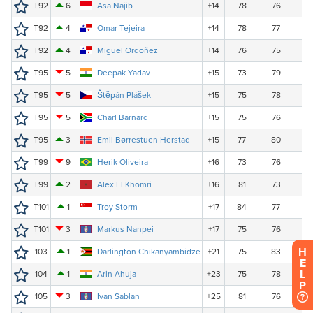
H
E
L
P