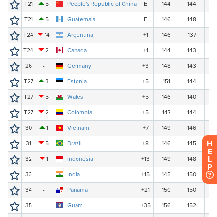
H
E
L
P