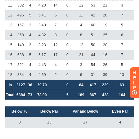
H
E
L
P