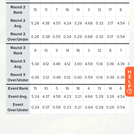
H
E
L
P