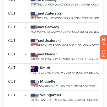
H
E
L
P